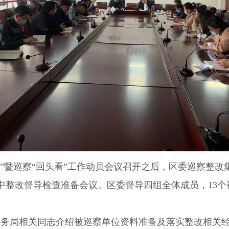
”
暨巡察
“
回头看
”
工作动员会议召开之后，区委巡察整改
中整改督导检查准备会议。区委督导四组全体成员，
13
个
局相关同志介绍被巡察单位资料准备及落实整改相关经