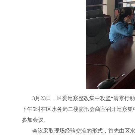
3
月
23
日
，
区委巡察整改集中攻坚
“
清零行动
下午
5
时在区水务局二楼防汛会商室召开巡察集
参加会议。
会议采取现场经验交流的形式，首先由区水务